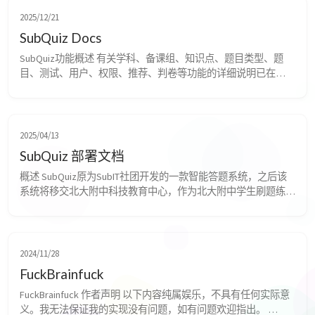
2025/12/21
SubQuiz Docs
SubQuiz功能概述 有关学科、备课组、知识点、题目类型、题
目、测试、用户、权限、推荐、判卷等功能的详细说明已在
SubQuiz 部署文档中介绍。在此不再赘述。建议在阅读SubQuiz 
部署文档阅读该文档。 以下是SubQuiz中部署文档未涉及的部分
的简要介绍。 AI答疑相关功能 附带题目上下文 如果想要将题库
中的某道题目附带给AI，仅需在对应的题目右下角，点击「AI」
2025/04/13
图标，就可将...
SubQuiz 部署文档
概述 SubQuiz原为SubIT社团开发的一款智能答题系统，之后该
系统将移交北大附中科技教育中心，作为北大附中学生刷题练习
网站，成为北大附中信息化的一部分。 事实上目前该项目处于
半社团项目的奇怪状态，理论上该项目应全权由科技教育中心负
责，但目前开发由我一人完成，周边运维由北大附中科技教育中
心负责，在晨曦奖学金和各项展演等活动中均作为SubIT的项目
2024/11/28
进行宣传。 项目目前前后端均完全开源...
FuckBrainfuck
FuckBrainfuck 作者声明 以下内容纯属娱乐，不具有任何实际意
义。我无法保证我的实现没有问题，如有问题欢迎指出。 