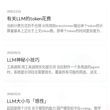
2025/12/18
有关LLM的token花费
当前计费方式的不合理 众所周知transformer输出单个token的计
算量基本上正比于上文token数。即单个token的时间复杂度为
$O(n)$（$n$为上文token数）。所以严格来说，当输入token数
为$m$、输出token数为$n$时，应当是: 
[\sum_{i=1}^{n}\left({m+i}\right)=mn+\frac{n\left(n+1\right)}{2}\...
2025/09/21
LLM神秘小技巧
工具调用 用工具调用优化提示词 当在制作一个多用途的agent
时，系统提示词往往需要很长，覆盖所有可能的用途。 这无疑
会增加模型的负担，增加模型的困惑度，模型无法正确遵循指
令。 考虑到这种大量主要用于指导agent在不同场景下不同的行
为，因此效率低下。 在某一实际场景下与当前场景无关的提示
词将影响模型的判断，且token数增加使花费增加。 因此，这里
2026/02/21
提出了一个优化方案： 一些针对...
LLM大小与「感性」
起因是两个讨论 关于模型的能力 国产模型如今在coding、数学