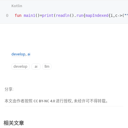
fun
main1
()=
print
(
readln
().
run
{
mapIndexed
{
i
,
c-
>(
"
develop
,
ai
develop
ai
llm
分享
本文由作者按照
CC BY-NC 4.0
进行授权, 未经许可不得转载。
相关文章