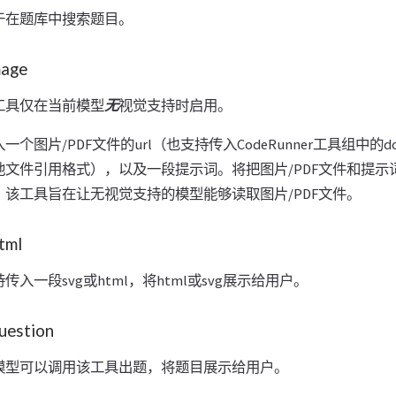
于在题库中搜索题目。
age
工具仅在当前模型
无
视觉支持时启用。
个图片/PDF文件的url（也支持传入CodeRunner工具组中的do
文件引用格式），以及一段提示词。将把图片/PDF文件和提示词给
该工具旨在让无视觉支持的模型能够读取图片/PDF文件。
ml
入一段svg或html，将html或svg展示给用户。
stion
模型可以调用该工具出题，将题目展示给用户。