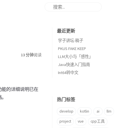
最近更新
学子讲坛-稿子
PKUS FAKE KEEP
13 分钟
阅读
LLM大小与「感性」
Java快速入门指南
Int64转中文
功能的详细说明已在
档。
热门标签
develop
kotlin
ai
llm
project
vue
cpp工具