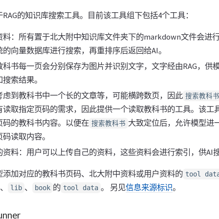
RAG的知识库搜索工具。目前该工具组下包括4个工具：
料：所有置于北大附中知识库文件夹下的markdown文件会进
统的向量数据库进行搜索，再重排序后返回给AI。
教科书每一页会分别保存为图片并识别文字，文字经由RAG，供
和搜索结果。
考虑到教科书中一个长的文章等，可能横跨数页，因此
搜索教科
有读取指定页码的需求，因此提供一个读取教科书的工具。该工
页码的教科书内容。以便在
大致定位后，允许模型进
搜索教科书
页码读取内容。
的资料：用户可以上传自己的资料，这些资料会进行索引，供AI
型添加对应的教科书页码、北大附中资料或用户资料的
tool dat
、
、
的
。 另见
信息来源标识
。
lib
book
tool data
nner