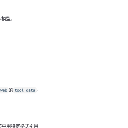
V模型。
的
。
web
tool data
答中用特定格式引用